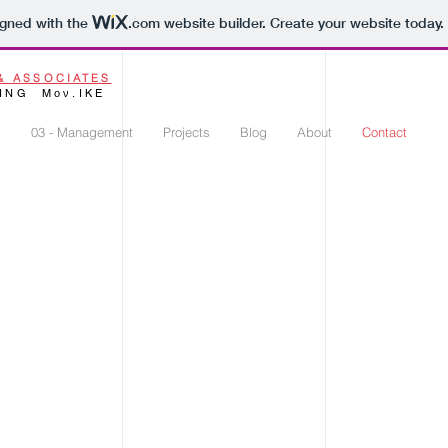
igned with the
.com
website builder. Create your website today.
& ASSOCIATES
ING Mον.IKE
g
03 - Management
Projects
Blog
About
Contact