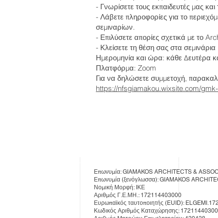
- Γνωρίσετε τους εκπαιδευτές μας και τ
- Λάβετε πληροφορίες για το περιεχόμ
σεμιναρίων.
- Επιλύσετε απορίες σχετικά με το Arc
- Κλείσετε τη θέση σας στα σεμινάρια 
Ημερομηνία και ώρα: κάθε Δευτέρα κα
Πλατφόρμα: Zoom
Για να δηλώσετε συμμετοχή, παρακα
https://nfsgiamakou.wixsite.com/gmk-
Επωνυμία: GIAMAKOS ARCHITECTS & ASSO
Επωνυμία (ξενόγλωσσα): GIAMAKOS ARCHI
Νομική Μορφή: ΙΚΕ
Αριθμός Γ.Ε.ΜΗ.: 172114403000
Ευρωπαϊκός ταυτοποιητής (EUID): ELGEMI.1
Κωδικός Αριθμός Καταχώρησης: 1721144030