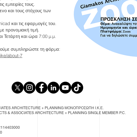
ις εμπειρίες τους.
ενο και τους στόχους των
hicad και τις εφαρμογές του.
με προνομιακή τιμή.
ι Τετάρτη και ώρα 7:00 μ.μ.
λούμε συμπληρώστε τη φόρμα:
ike/about-7
CIATES ARCHITECTURE + PLANNING ΜΟΝΟΠΡΟΣΩΠΗ Ι.Κ.Ε.
TECTS & ASSOCIATES ARCHITECTURE + PLANNING SINGLE MEMBER P.C.
72114403000
00